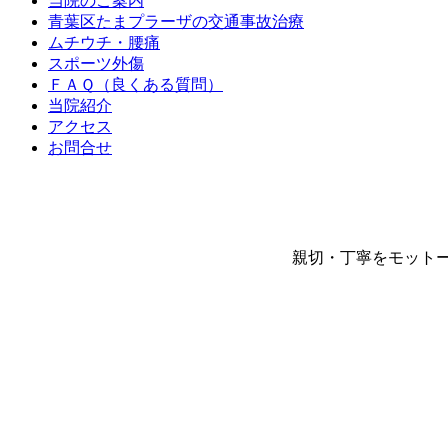
当院のご案内
青葉区たまプラーザの交通事故治療
ムチウチ・腰痛
スポーツ外傷
ＦＡＱ（良くある質問）
当院紹介
アクセス
お問合せ
親切・丁寧をモットー