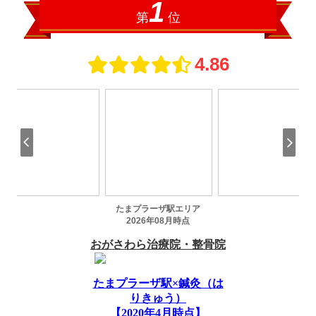
たまプラーザ駅×鍼灸（は
りきゅう）
【2020年4月時点】